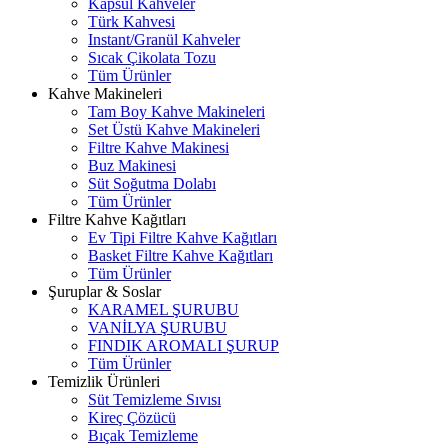
Kapsül Kahveler
Türk Kahvesi
Instant/Granül Kahveler
Sıcak Çikolata Tozu
Tüm Ürünler
Kahve Makineleri
Tam Boy Kahve Makineleri
Set Üstü Kahve Makineleri
Filtre Kahve Makinesi
Buz Makinesi
Süt Soğutma Dolabı
Tüm Ürünler
Filtre Kahve Kağıtları
Ev Tipi Filtre Kahve Kağıtları
Basket Filtre Kahve Kağıtları
Tüm Ürünler
Şuruplar & Soslar
KARAMEL ŞURUBU
VANİLYA ŞURUBU
FINDIK AROMALI ŞURUP
Tüm Ürünler
Temizlik Ürünleri
Süt Temizleme Sıvısı
Kireç Çözücü
Bıçak Temizleme