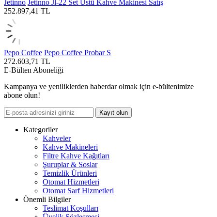
Jetinno
Jetinno Jl-22 Set Üstü Kahve Makinesi Satış
252.897,41
TL
Pepo Coffee
Pepo Coffee Probar S
272.603,71
TL
E-Bülten Aboneliği
Kampanya ve yeniliklerden haberdar olmak için e-bültenimize
abone olun!
Kayıt olun
Kategoriler
Kahveler
Kahve Makineleri
Filtre Kahve Kağıtları
Şuruplar & Soslar
Temizlik Ürünleri
Otomat Hizmetleri
Otomat Sarf Hizmetleri
Önemli Bilgiler
Teslimat Koşulları
Üyelik Sözleşmesi