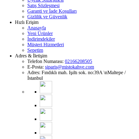
Satış Sözleşmesi
Garanti ve İade Koşulları
Gizlilik ve Güvenlik
Hızlı Erişim
Anasayfa
Yeni Ürünler
İndirimdekiler
Müşteri Hizmetleri
Sepetim
Adres & İletişim
Telefon Numarası:
02166208505
E-Posta:
siparis@mistokahve.com
Adres: Fındıklı mah. Işıltı sok. no:39A \nMaltepe /
İstanbul