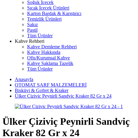
Soğuk İçecek
Sıcak İçecek Ürünleri
Karton Bardak & Karıştırıcı
Temizlik Ürünleri
Sakız
Pastil
Tüm Ürünler
Kahve Rehberi
Kahve Demleme Rehberi
Kahve Hakkında
Ofis/Kurumsal Kahve
Kahve Saklama Tazelik
Tüm Ürünler
Anasayfa
OTOMAT SARF MALZEMELERİ
Bisküvi & Gofret & Kraker
Ülker Çiziviç Peynirli Sandviç Kraker 82 Gr x 24
Ülker Çiziviç Peynirli Sandviç
Kraker 82 Gr x 24