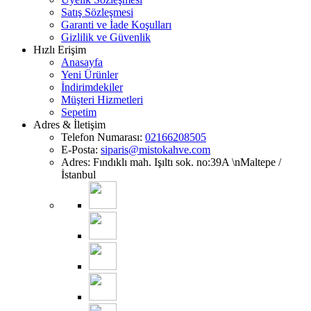
Satış Sözleşmesi
Garanti ve İade Koşulları
Gizlilik ve Güvenlik
Hızlı Erişim
Anasayfa
Yeni Ürünler
İndirimdekiler
Müşteri Hizmetleri
Sepetim
Adres & İletişim
Telefon Numarası:
02166208505
E-Posta:
siparis@mistokahve.com
Adres: Fındıklı mah. Işıltı sok. no:39A \nMaltepe /
İstanbul