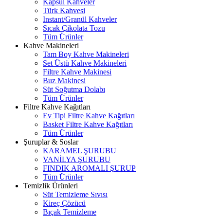
Kapsül Kahveler
Türk Kahvesi
Instant/Granül Kahveler
Sıcak Çikolata Tozu
Tüm Ürünler
Kahve Makineleri
Tam Boy Kahve Makineleri
Set Üstü Kahve Makineleri
Filtre Kahve Makinesi
Buz Makinesi
Süt Soğutma Dolabı
Tüm Ürünler
Filtre Kahve Kağıtları
Ev Tipi Filtre Kahve Kağıtları
Basket Filtre Kahve Kağıtları
Tüm Ürünler
Şuruplar & Soslar
KARAMEL ŞURUBU
VANİLYA ŞURUBU
FINDIK AROMALI ŞURUP
Tüm Ürünler
Temizlik Ürünleri
Süt Temizleme Sıvısı
Kireç Çözücü
Bıçak Temizleme