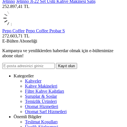
Jetinno
Jetinno Jl-22 Set Üstü Kahve Makinesi Satış
252.897,41
TL
Pepo Coffee
Pepo Coffee Probar S
272.603,71
TL
E-Bülten Aboneliği
Kampanya ve yeniliklerden haberdar olmak için e-bültenimize
abone olun!
Kayıt olun
Kategoriler
Kahveler
Kahve Makineleri
Filtre Kahve Kağıtları
Şuruplar & Soslar
Temizlik Ürünleri
Otomat Hizmetleri
Otomat Sarf Hizmetleri
Önemli Bilgiler
Teslimat Koşulları
Üyelik Sözleşmesi