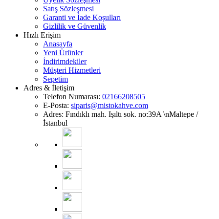
Satış Sözleşmesi
Garanti ve İade Koşulları
Gizlilik ve Güvenlik
Hızlı Erişim
Anasayfa
Yeni Ürünler
İndirimdekiler
Müşteri Hizmetleri
Sepetim
Adres & İletişim
Telefon Numarası:
02166208505
E-Posta:
siparis@mistokahve.com
Adres: Fındıklı mah. Işıltı sok. no:39A \nMaltepe /
İstanbul