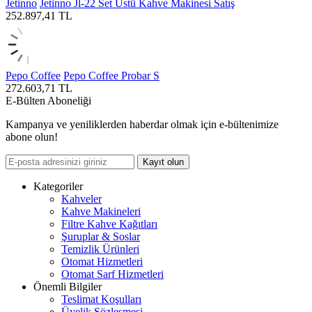
Jetinno
Jetinno Jl-22 Set Üstü Kahve Makinesi Satış
252.897,41
TL
Pepo Coffee
Pepo Coffee Probar S
272.603,71
TL
E-Bülten Aboneliği
Kampanya ve yeniliklerden haberdar olmak için e-bültenimize
abone olun!
Kayıt olun
Kategoriler
Kahveler
Kahve Makineleri
Filtre Kahve Kağıtları
Şuruplar & Soslar
Temizlik Ürünleri
Otomat Hizmetleri
Otomat Sarf Hizmetleri
Önemli Bilgiler
Teslimat Koşulları
Üyelik Sözleşmesi