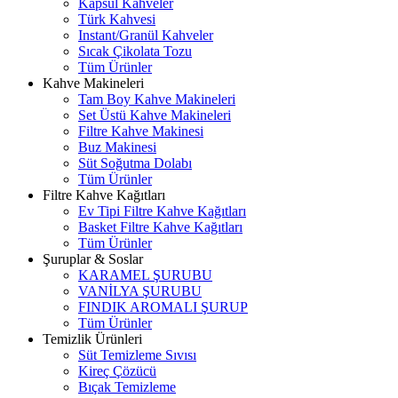
Kapsül Kahveler
Türk Kahvesi
Instant/Granül Kahveler
Sıcak Çikolata Tozu
Tüm Ürünler
Kahve Makineleri
Tam Boy Kahve Makineleri
Set Üstü Kahve Makineleri
Filtre Kahve Makinesi
Buz Makinesi
Süt Soğutma Dolabı
Tüm Ürünler
Filtre Kahve Kağıtları
Ev Tipi Filtre Kahve Kağıtları
Basket Filtre Kahve Kağıtları
Tüm Ürünler
Şuruplar & Soslar
KARAMEL ŞURUBU
VANİLYA ŞURUBU
FINDIK AROMALI ŞURUP
Tüm Ürünler
Temizlik Ürünleri
Süt Temizleme Sıvısı
Kireç Çözücü
Bıçak Temizleme